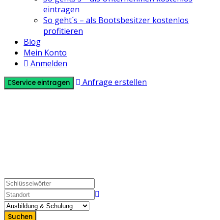
eintragen
So geht´s – als Bootsbesitzer kostenlos
profitieren
Blog
Mein Konto
Anmelden
Anfrage erstellen
Service eintragen
0 Listings
Ausbildung & Schulung
Bootsführerscheine & Funkscheine
Segel-/Motorboot-Schulung
Skippertraining & Törnberatung
Suchen