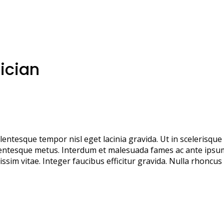
rician
ellentesque tempor nisl eget lacinia gravida. Ut in sceleris
entesque metus. Interdum et malesuada fames ac ante ipsum p
issim vitae. Integer faucibus efficitur gravida. Nulla rhoncus