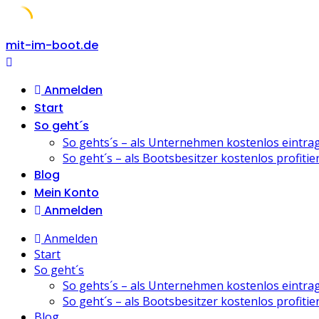
Skip
mit-im-boot.de
to
content
Anmelden
Start
So geht´s
So gehts´s – als Unternehmen kostenlos eintra
So geht´s – als Bootsbesitzer kostenlos profitie
Blog
Mein Konto
Anmelden
Anmelden
Start
So geht´s
So gehts´s – als Unternehmen kostenlos eintra
So geht´s – als Bootsbesitzer kostenlos profitie
Blog